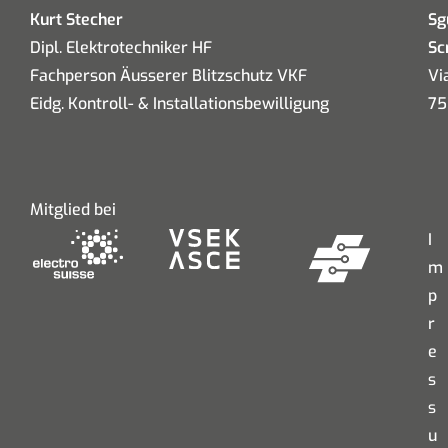
Kurt Stecher
Sg
Dipl. Elektrotechniker HF
Sc
Fachperson Äusserer Blitzschutz VKF
Vi
Eidg. Kontroll- & Installationsbewilligung
75
Mitglied bei
I
m
p
r
e
s
s
u